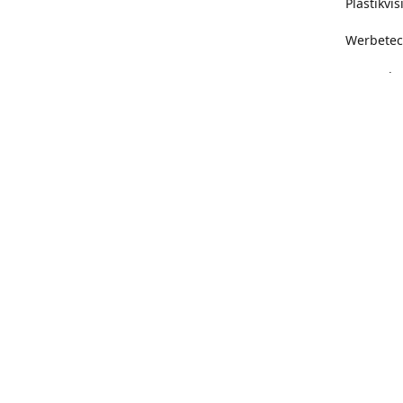
Plastikvi
Werbetec
Messethek
Schaufens
Banner, 
Digitald
Klebefoli
Folienplo
Sportbek
Streuarti
Feuerzeu
Personali
Polsterüb