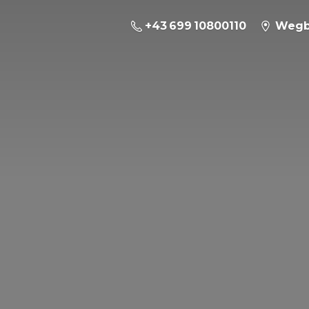
+43 699 10800110
Wegb