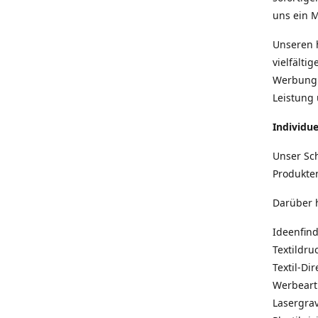
uns ein 
Unseren 
vielfälti
Werbung 
Leistung 
Individu
Unser Sch
Produkte
Darüber h
Ideenfind
Textildru
Textil-Di
Werbearti
Lasergrav