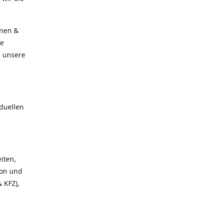
rnen &
re
e unsere
duellen
iten,
ion und
 KFZ),
,