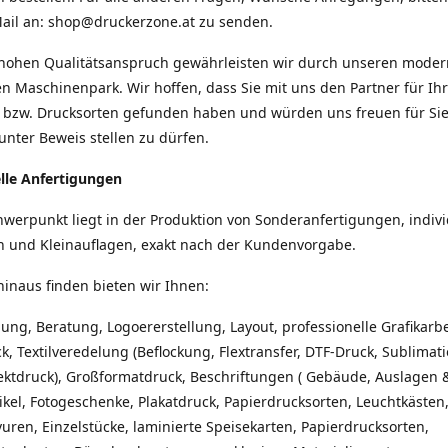
Mail an: shop@druckerzone.at zu senden.
hohen Qualitätsanspruch gewährleisten wir durch unseren mode
gen Maschinenpark. Wir hoffen, dass Sie mit uns den Partner für Ih
bzw. Drucksorten gefunden haben und würden uns freuen für Si
unter Beweis stellen zu dürfen.
elle Anfertigungen
werpunkt liegt in der Produktion von Sonderanfertigungen, indivi
n und Kleinauflagen, exakt nach der Kundenvorgabe.
inaus finden bieten wir Ihnen:
ung, Beratung, Logoererstellung, Layout, professionelle Grafikarbe
ck, Textilveredelung (Beflockung, Flextransfer, DTF-Druck, Sublimat
rektdruck), Großformatdruck, Beschriftungen ( Gebäude, Auslagen &
kel, Fotogeschenke, Plakatdruck, Papierdrucksorten, Leuchtkästen
uren, Einzelstücke, laminierte Speisekarten, Papierdrucksorten,