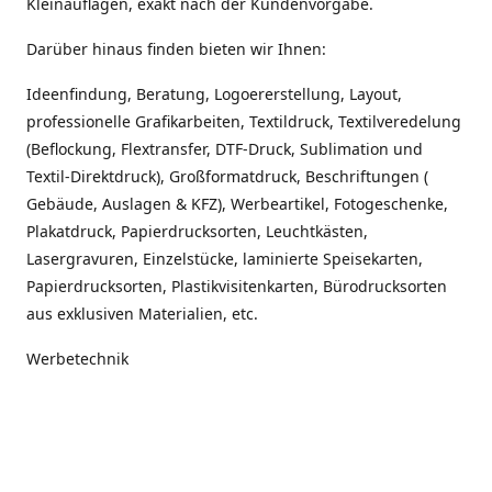
Kleinauflagen, exakt nach der Kundenvorgabe.
Darüber hinaus finden bieten wir Ihnen:
Ideenfindung, Beratung, Logoererstellung, Layout,
professionelle Grafikarbeiten, Textildruck, Textilveredelung
(Beflockung, Flextransfer, DTF-Druck, Sublimation und
Textil-Direktdruck), Großformatdruck, Beschriftungen (
Gebäude, Auslagen & KFZ), Werbeartikel, Fotogeschenke,
Plakatdruck, Papierdrucksorten, Leuchtkästen,
Lasergravuren, Einzelstücke, laminierte Speisekarten,
Papierdrucksorten, Plastikvisitenkarten, Bürodrucksorten
aus exklusiven Materialien, etc.
Werbetechnik
Messetheken, portable Messestände, Schilder,
Beschriftungen, Kfz-Beschriftung, Schaufenster- /
Auslagenwerbung, Rollup (Point of Sale), Beachflags,
Hissfahnen, Banner, Planen, Bauzaunbanner, uvm.